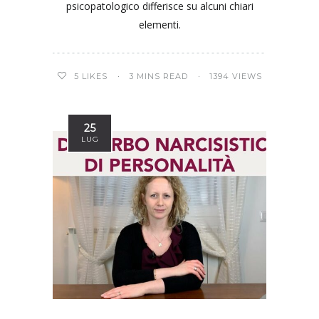
psicopatologico differisce su alcuni chiari
elementi.
5
LIKES
3 MINS READ
1394 VIEWS
25
LUG