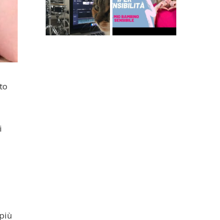
to
i
 più