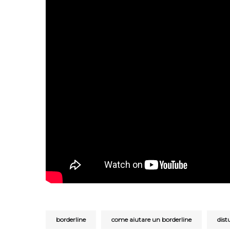
borderline
come aiutare un borderline
dist