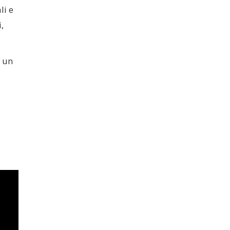
li e
,
 un