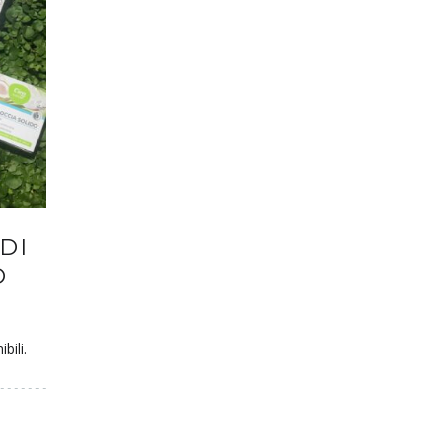
DI
O
bili.