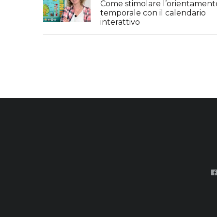
Come stimolare l’orientament
temporale con il calendario
interattivo