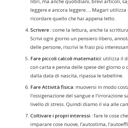
libri, ma anche quotidiani, brevi articoli, s
leggere e ancora leggere…. Magari utilizza u
ricordare quello che hai appena letto.
Scrivere :
come la lettura
,
anche la scrittur
Scrivi ogni giorno un pensiero libero, annot
delle persone, riscrivi le frasi più interessant
Fare
piccoli calcoli matematici:
utilizza il 
con carta e penna delle spese del giorno o d
dalla data di nascita, ripassa le tabelline.
Fare Attività fisica
: muoversi in modo costa
l’ossigenazione del sangue e l’irrorazione s
livello di stress. Quindi diamo il via alle c
Coltivare i propri interessi
: fare le cose c
imparare cose nuove, l’autostima, l’autoeffic