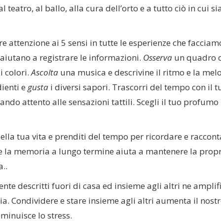
l teatro, al ballo, alla cura dell’orto e a tutto ciò in cui 
e attenzione ai 5 sensi in tutte le esperienze che facciamo
aiutano a registrare le informazioni.
Osserva
un quadro 
i colori.
Ascolta
una musica e descrivine il ritmo e la mel
dienti e
gusta
i diversi sapori. Trascorri del tempo con il t
ndo attento alle sensazioni tattili. Scegli il tuo profumo
della tua vita e prenditi del tempo per ricordare e raccont
tare la memoria a lungo termine aiuta a mantenere la prop
..
nte descritti fuori di casa ed insieme agli altri ne amplifi
a. Condividere e stare insieme agli altri aumenta il nost
minuisce lo stress.