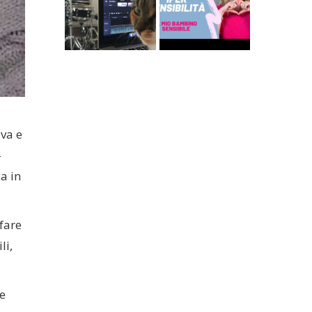
va e
-
ca in
fare
li,
e