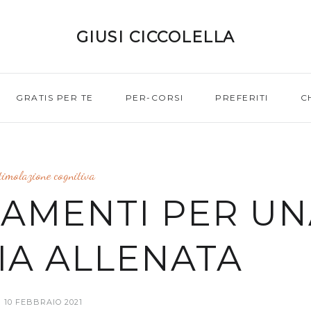
GIUSI CICCOLELLA
GRATIS PER TE
PER-CORSI
PREFERITI
C
timolazione cognitiva
DAMENTI PER U
A ALLENATA
10 FEBBRAIO 2021