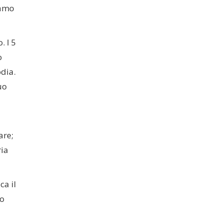
siamo
. I 5
o
odia.
uo
are;
ria
ca il
ro