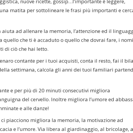
aggistica, nuove ricette, gossip…l’importante è leggere,
na matita per sottolineare le frasi più importanti e cerc
a aiuta ad allenare la memoria, l’attenzione ed il linguagg
a quello che ti è accaduto o quello che dovrai fare, i nom
i di ciò che hai letto.
denaro contante per i tuoi acquisti, conta il resto, fai il bil
ella settimana, calcola gli anni dei tuoi familiari parten
nte e per più di 20 minuti consecutivi migliora
anguigna del cervello. Inoltre migliora l’umore ed abbassa
amminate e alle danze!
he ci piacciono migliora la memoria, la motivazione ad
acia e l’umore. Via libera al giardinaggio, al bricolage, a