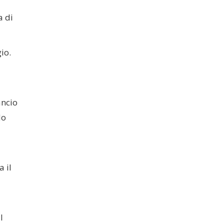
a di
io.
i
ancio
do
 il
l